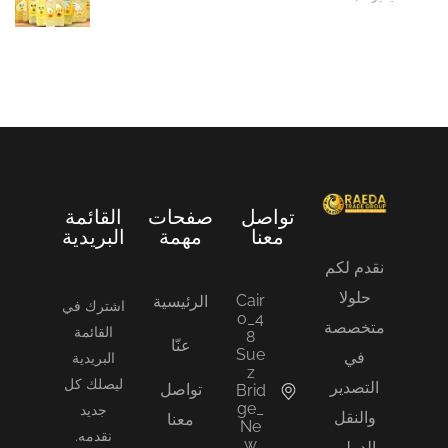
تواصل
صفحات
القائمة
معنا
مهمة
البريدية
نقدم لكم
حلولا
Cair
الرئيسية
اشترك في
o_4
متخصصة
القائمة
8
عنّا
Sue
في
البريدية
z
ليصلك كل
التصدير
تواصل
Brid
ge_
جديد
والنقل
معنا
Ne
نقدمه.
w
الدولي