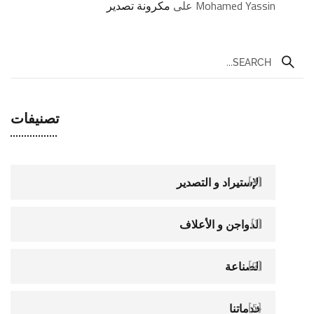
Mohamed Yassin
على
مكرونة تصدير
تصنيفات
الإستيراد و التصدير
[4]
الدواجن و الأعلاف
[1]
الصناعة
[2]
خدماتنا
[5]