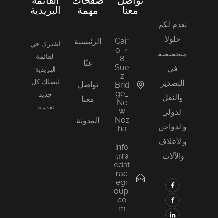
تواصل
صفحات
القائمة
معنا
مهمة
البريدية
نقدم لكم
حلولا
Cair
الرئيسية
اشترك في
o_4
متخصصة
القائمة
8
عنّا
Sue
في
البريدية
z
ليصلك كل
التصدير
تواصل
Brid
ge_
جديد
والنقل
معنا
Ne
نقدمه.
w
الدولي
Noz
المدونة
والدواجن
ha
والأعلاف
info
@ra
والآلات
edat
rad
egr
oup.
co
m