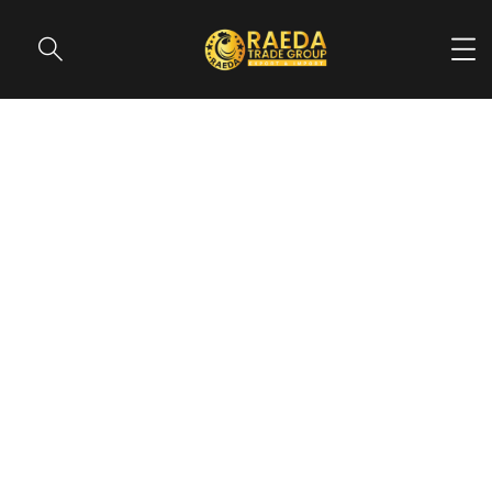
Portfolio Grid No Space 3
Columns
PORTFOLIO GRID NO SPACE 3 COLUMNS
HOME